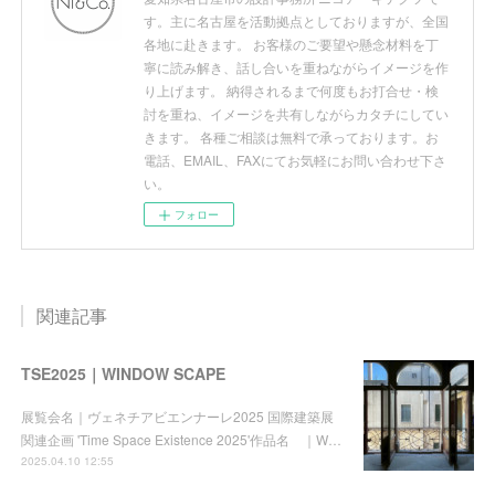
す。主に名古屋を活動拠点としておりますが、全国
各地に赴きます。 お客様のご要望や懸念材料を丁
寧に読み解き、話し合いを重ねながらイメージを作
り上げます。 納得されるまで何度もお打合せ・検
討を重ね、イメージを共有しながらカタチにしてい
きます。 各種ご相談は無料で承っております。お
電話、EMAIL、FAXにてお気軽にお問い合わせ下さ
い。
フォロー
関連記事
TSE2025｜WINDOW SCAPE
展覧会名｜ヴェネチアビエンナーレ2025 国際建築展
関連企画 'Time Space Existence 2025'作品名 ｜W…
2025.04.10 12:55