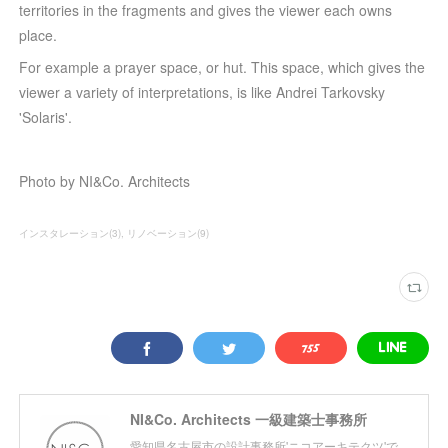
territories in the fragments and gives the viewer each owns
place.
For example a prayer space, or hut. This space, which gives the
viewer a variety of interpretations, is like Andrei Tarkovsky
'Solaris'.
Photo by NI&Co. Architects
インスタレーション
(
3
)
リノベーション
(
9
)
NI&Co. Architects 一級建築士事務所
愛知県名古屋市の設計事務所'ニコアーキテクツ'で