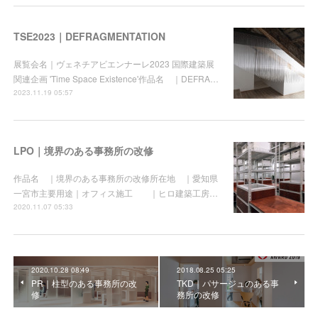
TSE2023｜DEFRAGMENTATION
展覧会名｜ヴェネチアビエンナーレ2023 国際建築展
関連企画 'Time Space Existence'作品名 ｜DEFRA…
2023.11.19 05:57
LPO｜境界のある事務所の改修
作品名 ｜境界のある事務所の改修所在地 ｜愛知県
一宮市主要用途｜オフィス施工 ｜ヒロ建築工房…
2020.11.07 05:33
2020.10.28 08:49
2018.08.25 05:25
PR｜柱型のある事務所の改
TKD｜パサージュのある事
修
務所の改修